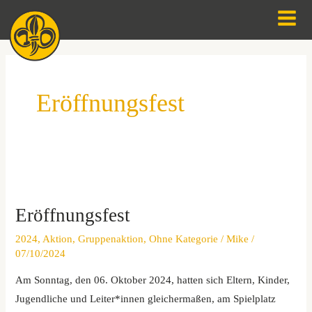
Zum
Men
Inhalt
springen
Eröffnungsfest
Eröffnungsfest
Eröffnungsfest
2024
,
Aktion
,
Gruppenaktion
,
Ohne Kategorie
/
Mike
/
07/10/2024
Am Sonntag, den 06. Oktober 2024, hatten sich Eltern, Kinder,
Jugendliche und Leiter*innen gleichermaßen, am Spielplatz