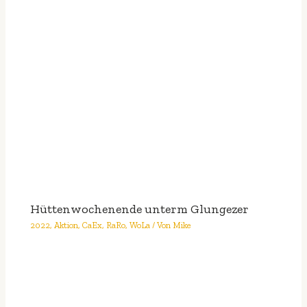
Hüttenwochenende unterm Glungezer
2022
,
Aktion
,
CaEx
,
RaRo
,
WoLa
/ Von
Mike