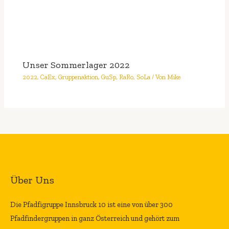
Unser Sommerlager 2022
2022
,
CaEx
,
Gruppenaktion
,
GuSp
,
RaRo
,
SoLa
/ Von
Mike
Über Uns
Die Pfadfigruppe Innsbruck 10 ist eine von über 300
Pfadfindergruppen in ganz Österreich und gehört zum