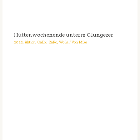
Hüttenwochenende unterm Glungezer
2022
,
Aktion
,
CaEx
,
RaRo
,
WoLa
/ Von
Mike